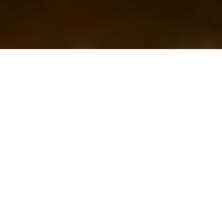
SCROLL DOWN
Lorem ipsum dolor sit amet, consectetuer
adipiscing elit. Aenean commodo ligula eget
dolor. Aenean massa. Cum sociis natoque
penatibus et magnis dis parturient montes,
nascetur ridiculus mus. Donec quam felis,
ultricies nec, pellentesque eu, pretium quis,
sem. Nulla consequat massa quis enim. Aenean