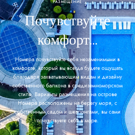
РАЗМЕЩЕНИЕ
Почувствуйте
комфорт...
Номера почувствуйте себя незаменимыми в
комфорте, который вы всегда будете ощущать
благодаря захватывающим видам и дизайну
собственного балкона в средиземноморском
стиле. Варианты размещения на острове
Номера расположены на берегу моря, с
собственным садом и шезлонгами, вы сами
почувствуете себя в море.