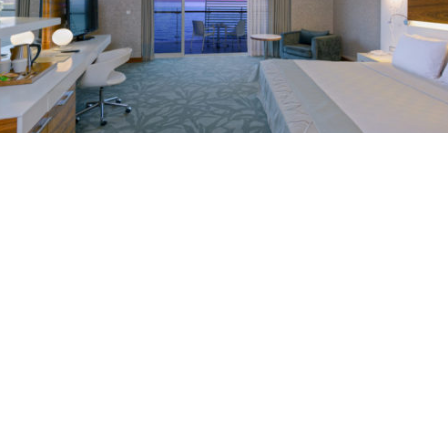
Мы удовлетворяем все ваши потребности, предлагая номера,
специально спроектированные для вашего комфорта.
Deluxe комната
2 Guests
1 King Size
1 Bathroom
Мы удовлетворяем все ваши потребности, предлагая номера,
специально спроектированные для вашего комфорта.
Discover More